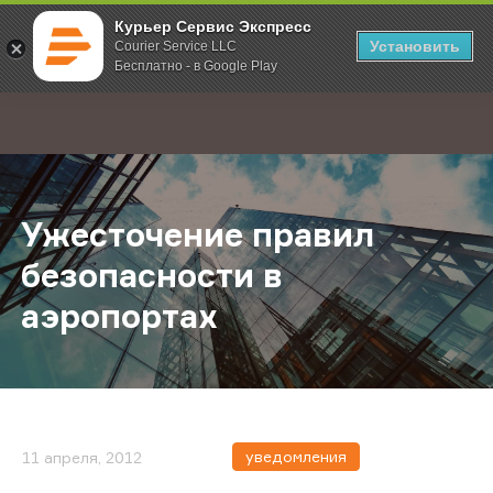
Курьер Сервис Экспресс
Установить
Courier Service LLC
Бесплатно - в Google Play
Главная
О компании
Новости
Ужесточение правил безопасност
;
Ужесточение правил
безопасности в
аэропортах
уведомления
11 апреля, 2012