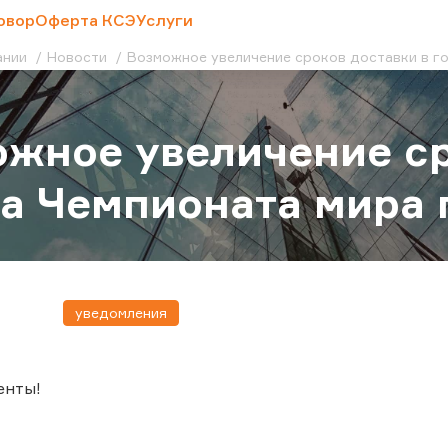
овор
Оферта КСЭ
Услуги
ании
Новости
Возможное увеличение сроков доставки в г
жное увеличение ср
а Чемпионата мира 
уведомления
енты!