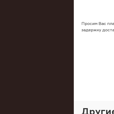
Просим Вас пла
задержку доста
Други