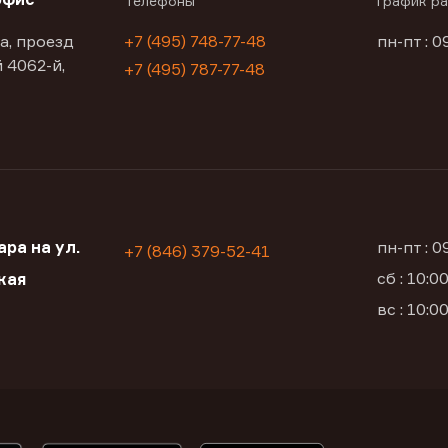
Телефоны
График р
а, проезд
+7 (495) 748-77-48
пн-пт : 0
 4062-й,
+7 (495) 787-77-48
ра на ул.
пн-пт : 
+7 (846) 379-52-41
сб : 10:
кая
вс : 10: