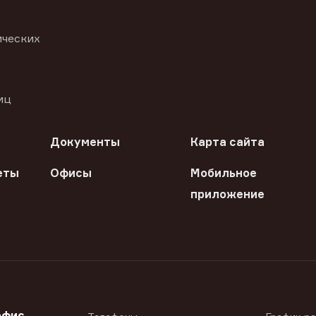
ических
иц
Документы
Карта сайта
еты
Офисы
Мобильное
приложение
офис