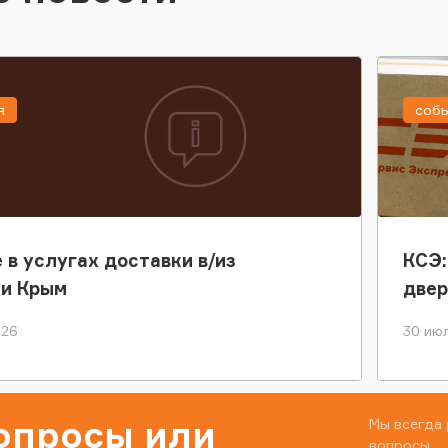
я
соб
 в услугах доставки в/из
КСЭ:
ки Крым
двер
026
30 июл
вопросы или
Мы всегда 
вопросы.