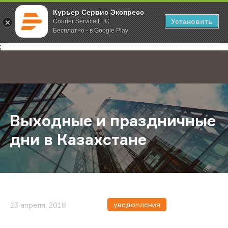
Курьер Сервис Экспресс
Установить
Courier Service LLC
Бесплатно - в Google Play
Главная
О компании
Новости
Выходные и праздничные дни в Ка
;
Выходные и праздничные
дни в Казахстане
уведомления
23 апреля, 2018