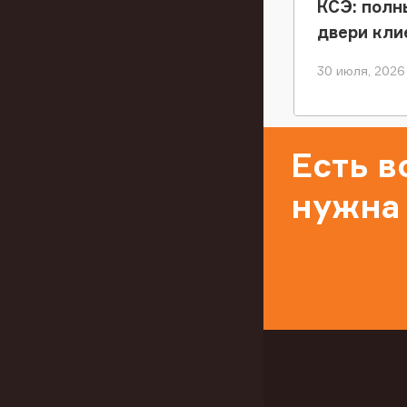
КСЭ: полн
двери кли
30 июля, 2026
Есть 
нужна