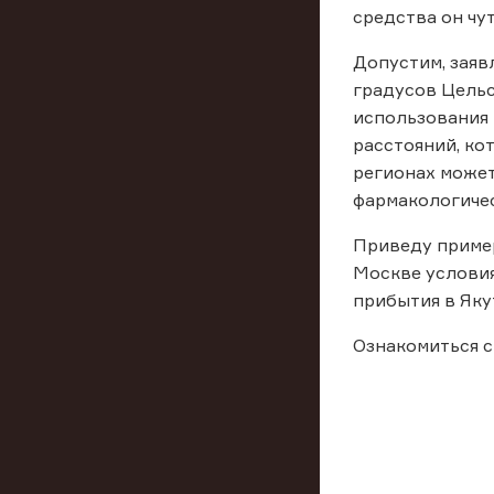
средства он чут
Допустим, заяв
градусов Цельс
использования 
расстояний, ко
регионах может
фармакологичес
Приведу пример
Москве условия
прибытия в Яку
Ознакомиться с