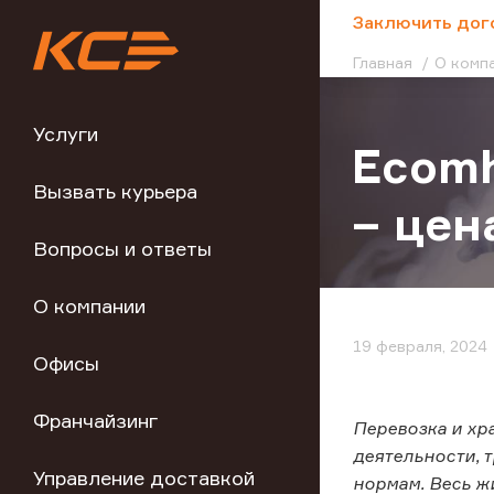
;
Заключить дог
Главная
О комп
Услуги
Ecomh
Вызвать курьера
– цен
Вопросы и ответы
О компании
19 февраля, 2024
Офисы
Франчайзинг
Перевозка и хр
деятельности, 
Управление доставкой
нормам. Весь ж