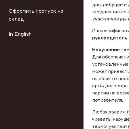
дистрибуции и 
Оформить пропуск на
следования лек
склад
участников рын
О классификаци
In English
руководитель 
Нарушение те
Для обеспечен
установленные
может привести
ошибки, то пос
срыв договора 
партии на врем
потребителя.
Любая авария, 
чреваты наруше
термочувствите