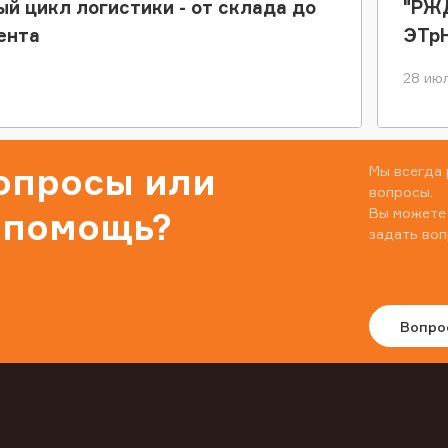
ый цикл логистики - от склада до
"РЖД
ента
ЭТр
28 июл
вопросы или
Мы всегда 
вопросы.
Вы можете
 помощь?
задать воп
Вопро