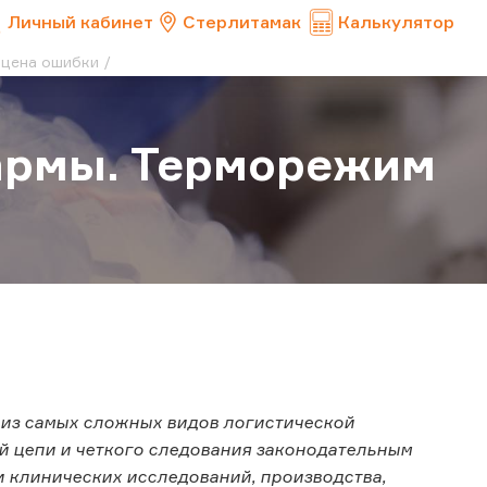
Личный кабинет
Стерлитамак
Калькулятор
 цена ошибки
армы. Терморежим
 из самых сложных видов логистической
й цепи и четкого следования законодательным
и клинических исследований, производства,