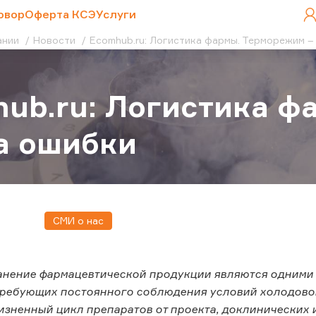
овор
Оферта КСЭ
Услуги
ании
Новости
Ecomhub.ru: Логистика фармы. Терморежим –
ub.ru: Логистика ф
а ошибки
СМИ о нас
анение фармацевтической продукции являются одними
требующих постоянного соблюдения условий холодово
изненный цикл препаратов от проекта, доклинических 