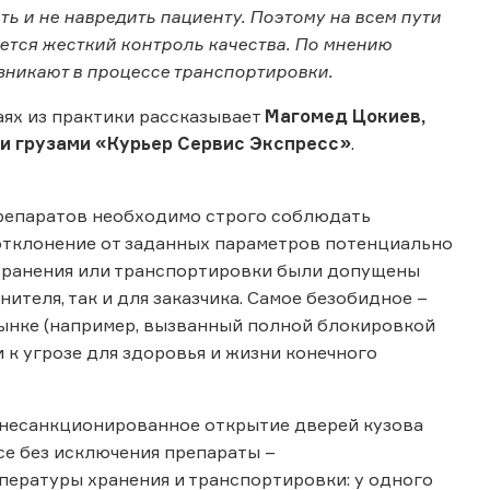
ь и не навредить пациенту. Поэтому на всем пути
ется жесткий контроль качества. По мнению
зникают в процессе транспортировки.
аях из практики рассказывает
Магомед Цокиев,
и грузами «Курьер Сервис Экспресс»
.
препаратов необходимо строго соблюдать
отклонение от заданных параметров потенциально
 хранения или транспортировки были допущены
ителя, так и для заказчика. Самое безобидное –
рынке (например, вызванный полной блокировкой
 к угрозе для здоровья и жизни конечного
 несанкционированное открытие дверей кузова
се без исключения препараты –
ературы хранения и транспортировки: у одного