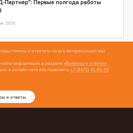
-Партнер": Первые полгода работы
Н
я, 2026
рады помочь и ответить на все интересующие вас
 найти информацию в разделе
«Вопросы и ответы»
,
рос в онлайн-чате или позвонить
+7 (3473) 41-81-02
сы и ответы