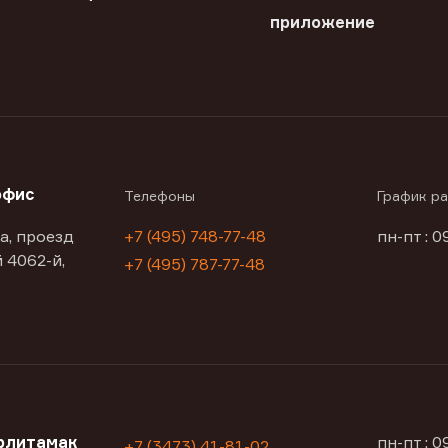
приложение
офис
Телефоны
График р
а, проезд
+7 (495) 748-77-48
пн-пт : 0
 4062-й,
+7 (495) 787-77-48
рлитамак
пн-пт : 
+7 (3473) 41-81-02