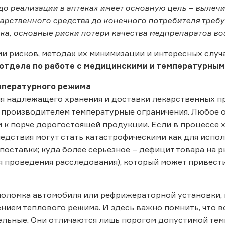
до реализации в аптеках имеет основную цель – вылечит
арственного средства до конечного потребителя требу
ка, основные риски потери качества медпрепаратов во
и рисков, методах их минимизации и интересных случ
отдела по работе с медицинскими и температурным
мпературного режима
ия надлежащего хранения и доставки лекарственных 
 производителем температурные ограничения. Любое 
 к порче дорогостоящей продукции. Если в процессе
ледствия могут стать катастрофическими как для исполн
поставки; куда более серьезное – дефицит товара на 
я проведения расследования), который может привести
поломка автомобиля или рефрижераторной установки,
нием теплового режима. И здесь важно помнить, что в
льные. Они отличаются лишь порогом допустимой темп