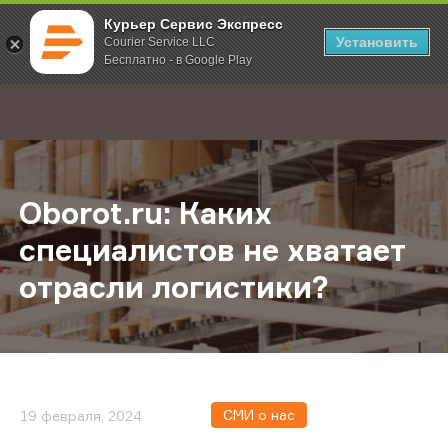
Курьер Сервис Экспресс
Установить
Courier Service LLC
Бесплатно - в Google Play
Главная
О компании
Новости
Oborot.ru: Каких специалистов не
;
Oborot.ru: Каких
специалистов не хватает
отрасли логистики?
СМИ о нас
19 февраля, 2024