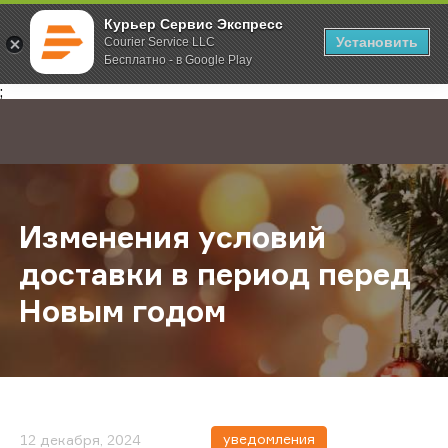
Курьер Сервис Экспресс
Установить
Courier Service LLC
Бесплатно - в Google Play
Главная
О компании
Новости
Изменения условий доставки в п
;
Изменения условий
доставки в период перед
Новым годом
уведомления
12 декабря, 2024