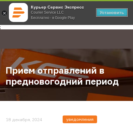
Курьер Сервис Экспресс
Установить
Courier Service LLC
Бесплатно - в Google Play
Главная
О компании
Новости
Прием отправлений в преднового
;
Прием отправлений в
предновогодний период
уведомления
18 декабря, 2024