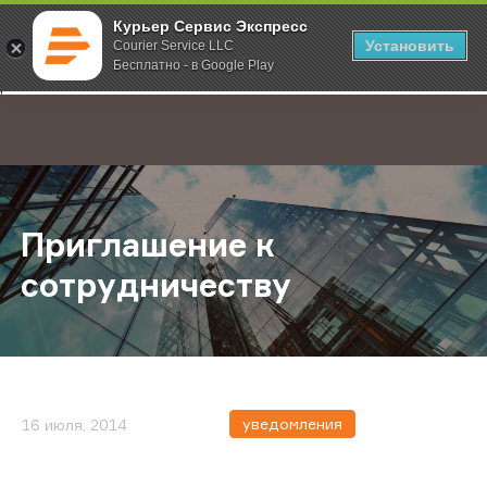
Курьер Сервис Экспресс
Установить
Courier Service LLC
Бесплатно - в Google Play
Главная
О компании
Новости
Приглашение к сотрудничеству
;
Приглашение к
сотрудничеству
уведомления
16 июля, 2014