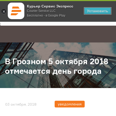
Курьер Сервис Экспресс
Установить
Courier Service LLC
Бесплатно - в Google Play
Главная
О компании
Новости
В Грозном 5 октября 2018 отмеча
;
В Грозном 5 октября 2018
отмечается день города
уведомления
03 октября, 2018