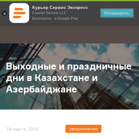
Курьер Сервис Экспресс
Установить
Courier Service LLC
Бесплатно - в Google Play
Главная
О компании
Новости
Выходные и праздничные дни в К
;
Выходные и праздничные
дни в Казахстане и
Азербайджане
уведомления
19 марта, 2015