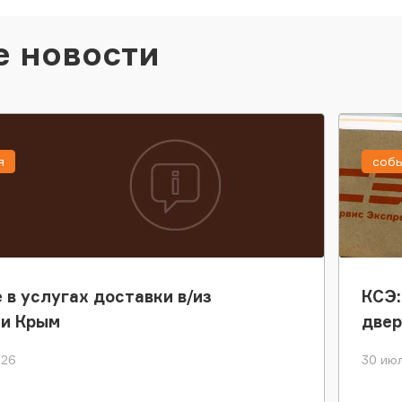
е новости
я
соб
 в услугах доставки в/из
КСЭ:
ки Крым
двер
026
30 июл