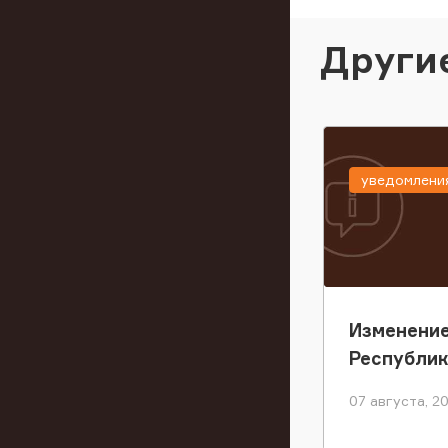
Други
уведомлени
Изменение
Республи
07 августа, 2