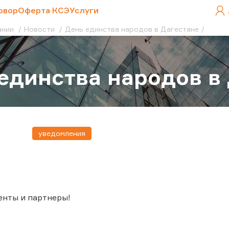
овор
Оферта КСЭ
Услуги
ании
Новости
День единства народов в Дагестане
единства народов в
уведомления
енты и партнеры!