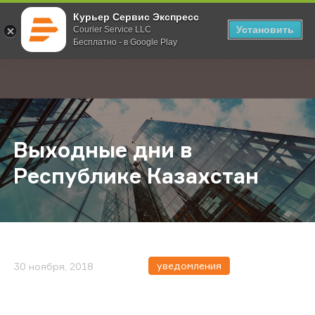
Курьер Сервис Экспресс
Установить
Courier Service LLC
Бесплатно - в Google Play
Главная
О компании
Новости
Выходные дни в Республике Каза
;
Выходные дни в
Республике Казахстан
уведомления
30 ноября, 2018