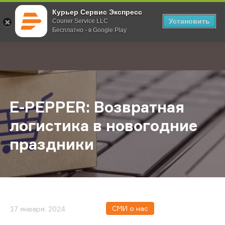
Курьер Сервис Экспресс
Установить
Courier Service LLC
Бесплатно - в Google Play
Главная
О компании
Новости
E-PEPPER: Возвратная логистика 
;
E-PEPPER: Возвратная
логистика в новогодние
праздники
СМИ о нас
17 января, 2024