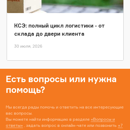
КСЭ: полный цикл логистики - от
склада до двери клиента
30 июля, 2026
Есть вопросы или нужна
помощь?
Мы всегда рады помочь и ответить на все интересующие
вас вопросы.
Вы можете найти информацию в разделе
«Вопросы и
ответы»
, задать вопрос в онлайн-чате или позвонить
+7