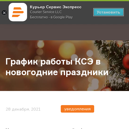
Курьер Сервис Экспресс
Установить
Courier Service LLC
Бесплатно - в Google Play
Главная
О компании
Новости
График работы КСЭ в новогодние
;
График работы КСЭ в
новогодние праздники
уведомления
28 декабря, 2021