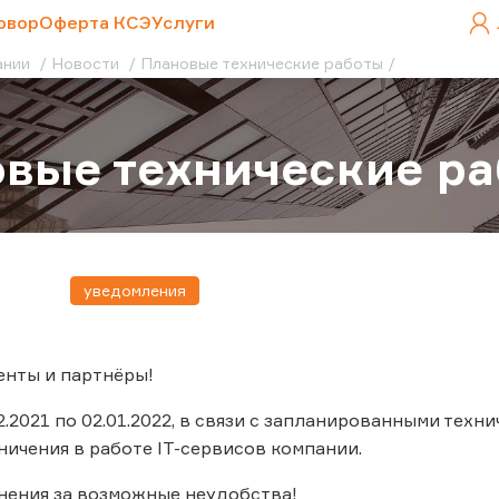
овор
Оферта КСЭ
Услуги
ании
Новости
Плановые технические работы
вые технические р
уведомления
енты и партнёры!
2.2021 по 02.01.2022, в связи с запланированными тех
ичения в работе IT-сервисов компании.
нения за возможные неудобства!