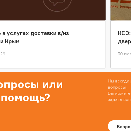
 в услугах доставки в/из
КСЭ:
ки Крым
двер
026
30 июл
вопросы или
Мы всегда 
вопросы.
Вы можете
 помощь?
задать воп
Вопро