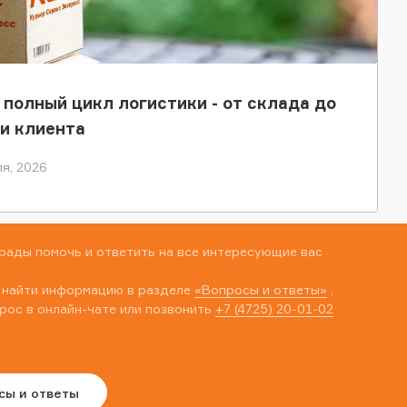
 полный цикл логистики - от склада до
и клиента
я, 2026
рады помочь и ответить на все интересующие вас
 найти информацию в разделе
«Вопросы и ответы»
,
рос в онлайн-чате или позвонить
+7 (4725) 20-01-02
сы и ответы