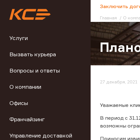
;
Заключить дог
Главная
О комп
Услуги
Плано
Вызвать курьера
Вопросы и ответы
27 декабря, 2021
О компании
Офисы
Уважаемые кли
В период с 31.1
Франчайзинг
возможны огран
Управление доставкой
Приносим изви