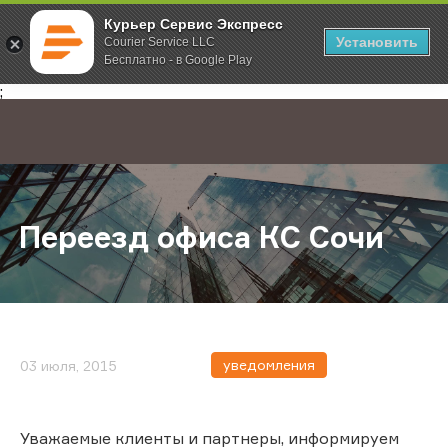
Курьер Сервис Экспресс
Установить
Courier Service LLC
Бесплатно - в Google Play
Главная
О компании
Новости
Переезд офиса КС Сочи
;
Переезд офиса КС Сочи
уведомления
03 июля, 2015
Уважаемые клиенты и партнеры, информируем