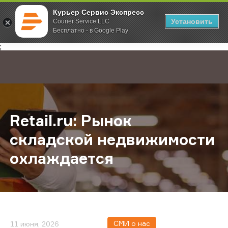
Курьер Сервис Экспресс
Установить
Courier Service LLC
Бесплатно - в Google Play
Главная
О компании
Новости
Retail.ru: Рынок складской недв
;
Retail.ru: Рынок
складской недвижимости
охлаждается
СМИ о нас
11 июня, 2026