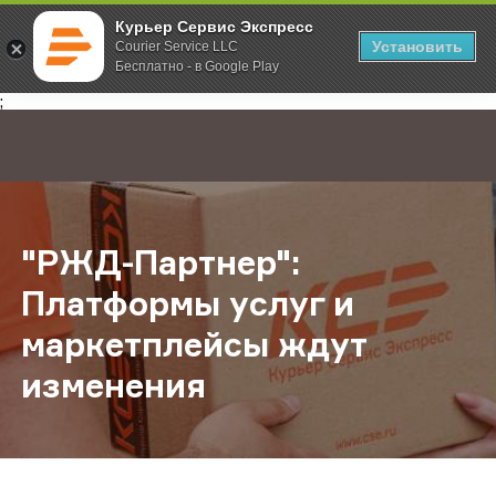
Курьер Сервис Экспресс
Установить
Courier Service LLC
Бесплатно - в Google Play
Главная
О компании
Новости
"РЖД-Партнер": Платформы услуг 
;
"РЖД-Партнер":
Платформы услуг и
маркетплейсы ждут
изменения