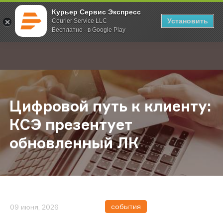
Курьер Сервис Экспресс
Установить
Courier Service LLC
Бесплатно - в Google Play
Главная
О компании
Новости
Цифровой путь к клиенту: КСЭ пр
;
Цифровой путь к клиенту:
КСЭ презентует
обновленный ЛК
события
09 июня, 2026