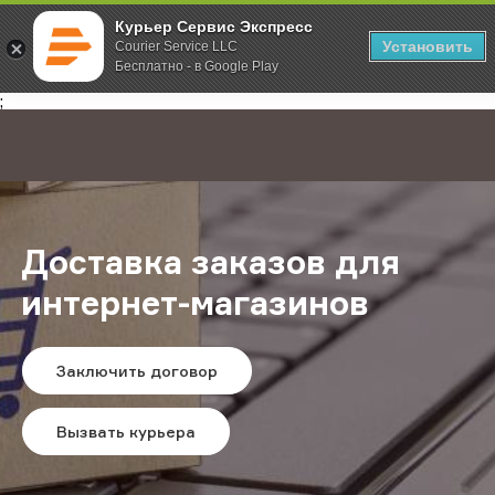
Курьер Сервис Экспресс
Установить
Courier Service LLC
Бесплатно - в Google Play
Главная
Услуги
Доставка заказов для интернет-магазинов
;
Доставка заказов для
интернет-магазинов
Заключить договор
Вызвать курьера