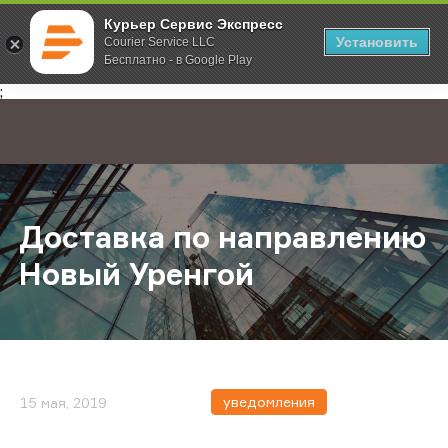
Курьер Сервис Экспресс
Установить
Courier Service LLC
Бесплатно - в Google Play
Главная
О компании
Новости
Доставка по направлению Новый 
;
Доставка по направлению
Новый Уренгой
уведомления
15 мая, 2019