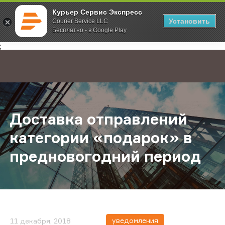
Курьер Сервис Экспресс
Установить
Courier Service LLC
Бесплатно - в Google Play
Главная
О компании
Новости
Доставка отправлений категории
;
Доставка отправлений
категории «подарок» в
предновогодний период
уведомления
11 декабря, 2018