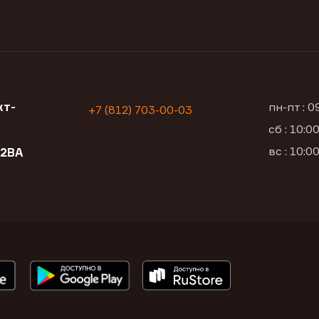
кт-
пн-пт : 
+7 (812) 703-00-03
сб : 10:
вс : 10:
12ВА