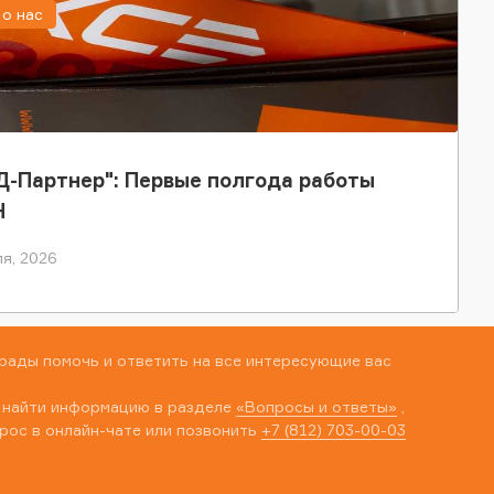
о нас
-Партнер": Первые полгода работы
Н
я, 2026
рады помочь и ответить на все интересующие вас
 найти информацию в разделе
«Вопросы и ответы»
,
рос в онлайн-чате или позвонить
+7 (812) 703-00-03