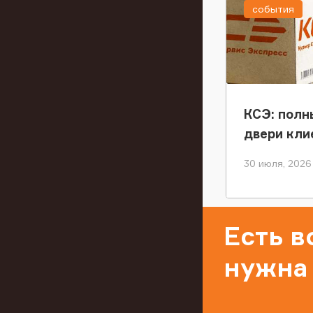
события
КСЭ: полн
двери кли
30 июля, 2026
Есть 
нужна