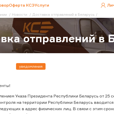
овор
Оферта КСЭ
Услуги
Ли
ании
Новости
Доставка отправлений в Беларусь
вка отправлений в 
уведомления
енты!
плением Указа Президента Республики Беларусь от 25 се
онтроля на территории Республики Беларусь вводитс
ледующих в адрес физических лиц. В связи с этим срок