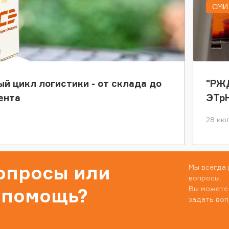
СМИ 
ый цикл логистики - от склада до
"РЖД
ента
ЭТр
28 июл
вопросы или
Мы всегда 
вопросы.
Вы можете
 помощь?
задать воп