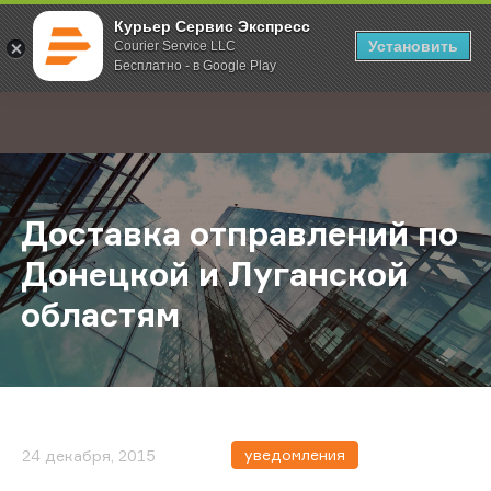
Курьер Сервис Экспресс
Установить
Courier Service LLC
Бесплатно - в Google Play
Главная
О компании
Новости
Доставка отправлений по Донецко
;
Доставка отправлений по
Донецкой и Луганской
областям
уведомления
24 декабря, 2015