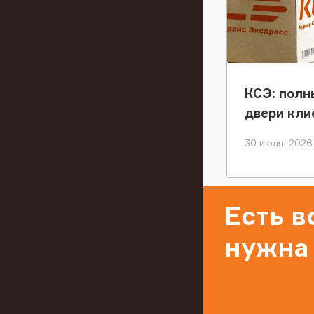
КСЭ: полн
двери кли
30 июля, 2026
Есть 
нужна