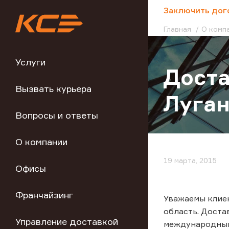
;
Заключить дог
Главная
О комп
Услуги
Доста
Вызвать курьера
Луган
Вопросы и ответы
О компании
19 марта, 2015
Офисы
Франчайзинг
Уважаемы клиен
область. Доста
Управление доставкой
международным 