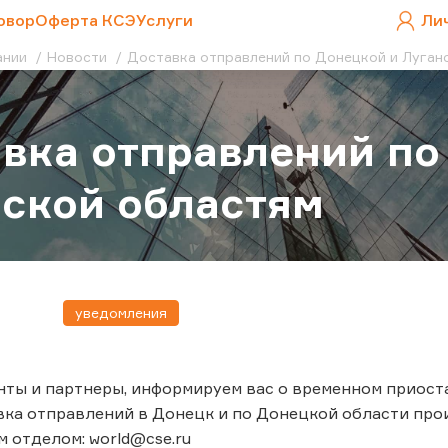
овор
Оферта КСЭ
Услуги
Ли
ании
Новости
Доставка отправлений по Донецкой и Луган
вка отправлений по
ской областям
уведомления
ты и партнеры, информируем вас о временном приост
вка отправлений в Донецк и по Донецкой области про
отделом: world@cse.ru