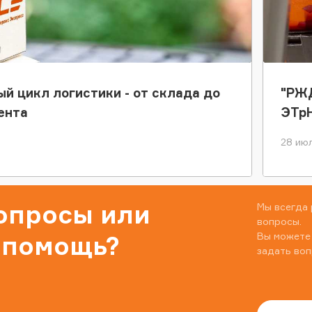
ый цикл логистики - от склада до
"РЖД
ента
ЭТр
28 июл
вопросы или
Мы всегда 
вопросы.
Вы можете
 помощь?
задать воп