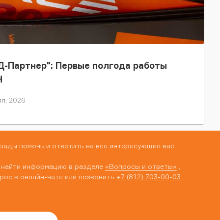
-Партнер": Первые полгода работы
Н
я, 2026
рады помочь и ответить на все интересующие вас
 найти информацию в разделе
«Вопросы и ответы»
,
рос в онлайн-чате или позвонить
+7 (812) 703-00-03