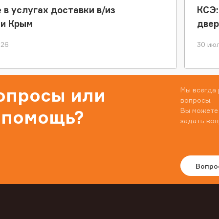
 в услугах доставки в/из
КСЭ:
ки Крым
двер
026
30 июл
вопросы или
Мы всегда 
вопросы.
Вы можете
 помощь?
задать воп
Вопро