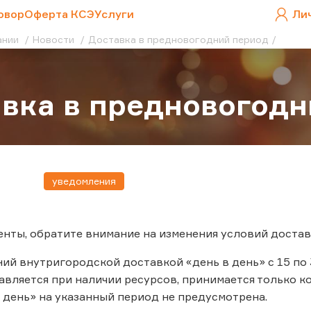
овор
Оферта КСЭ
Услуги
Ли
ании
Новости
Доставка в предновогодний период
вка в предновогодн
уведомления
нты, обратите внимание на изменения условий достав
ний внутригородской доставкой «день в день» с 15 по
авляется при наличии ресурсов, принимается только 
 день» на указанный период не предусмотрена.