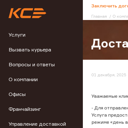
;
Заключить дог
Главная
О комп
Услуги
Доста
Вызвать курьера
Вопросы и ответы
01 декабря, 2025
О компании
Офисы
Уважаемые клие
- Для отправле
Франчайзинг
Услуга предост
режиме «день в
Управление доставкой