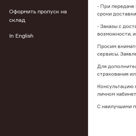
- При передаче
Оформить пропуск на
сроки доставки
склад
- Заказы с дос
возможности, и
In English
Просим внимат
сервисы. Заявл
Для дополнител
страхования ил
Консультацию п
личном кабинет
С наилучшими п