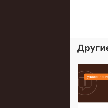
Други
уведомлени