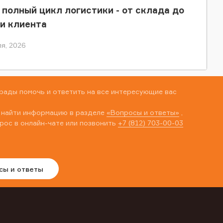
 полный цикл логистики - от склада до
и клиента
я, 2026
рады помочь и ответить на все интересующие вас
 найти информацию в разделе
«Вопросы и ответы»
,
рос в онлайн-чате или позвонить
+7 (812) 703-00-03
сы и ответы