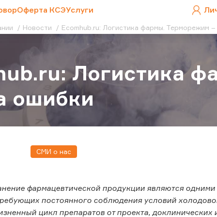
овор
Оферта КСЭ
Услуги
Ли
ании
Новости
Ecomhub.ru: Логистика фармы. Терморежим –
ub.ru: Логистика ф
а ошибки
СМИ о нас
анение фармацевтической продукции являются одними
требующих постоянного соблюдения условий холодово
изненный цикл препаратов от проекта, доклинических 