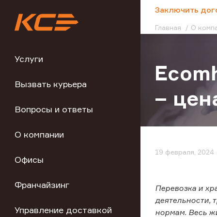
;
Заключить дог
Главная
О комп
Услуги
Ecomh
Вызвать курьера
– цен
Вопросы и ответы
О компании
19 февраля, 2024
Офисы
Франчайзинг
Перевозка и хр
деятельности, 
Управление доставкой
нормам. Весь ж