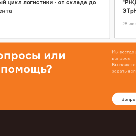
ый цикл логистики - от склада до
"РЖД
ента
ЭТр
28 июл
вопросы или
Мы всегда 
вопросы.
Вы можете
 помощь?
задать воп
Вопро