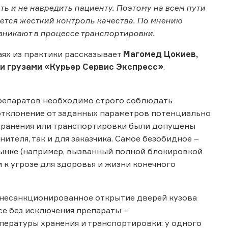
ь и не навредить пациенту. Поэтому на всем пути
ется жесткий контроль качества. По мнению
зникают в процессе транспортировки.
аях из практики рассказывает
Магомед Цокиев,
и грузами «Курьер Сервис Экспресс»
.
препаратов необходимо строго соблюдать
отклонение от заданных параметров потенциально
 хранения или транспортировки были допущены
ителя, так и для заказчика. Самое безобидное –
рынке (например, вызванный полной блокировкой
 к угрозе для здоровья и жизни конечного
 несанкционированное открытие дверей кузова
се без исключения препараты –
ературы хранения и транспортировки: у одного