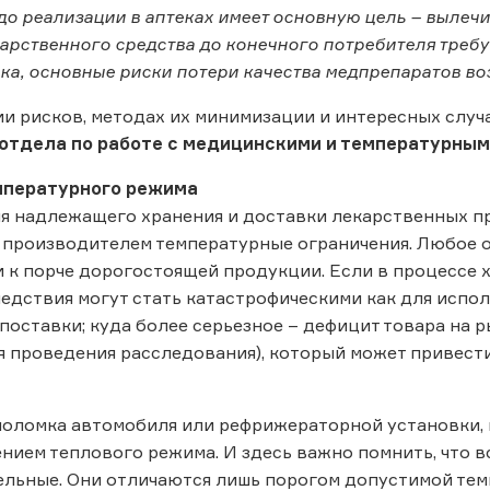
до реализации в аптеках имеет основную цель – вылечит
арственного средства до конечного потребителя требу
ка, основные риски потери качества медпрепаратов во
и рисков, методах их минимизации и интересных случ
отдела по работе с медицинскими и температурным
мпературного режима
ия надлежащего хранения и доставки лекарственных 
 производителем температурные ограничения. Любое 
 к порче дорогостоящей продукции. Если в процессе
ледствия могут стать катастрофическими как для исполн
поставки; куда более серьезное – дефицит товара на 
я проведения расследования), который может привести
поломка автомобиля или рефрижераторной установки,
нием теплового режима. И здесь важно помнить, что в
льные. Они отличаются лишь порогом допустимой темп