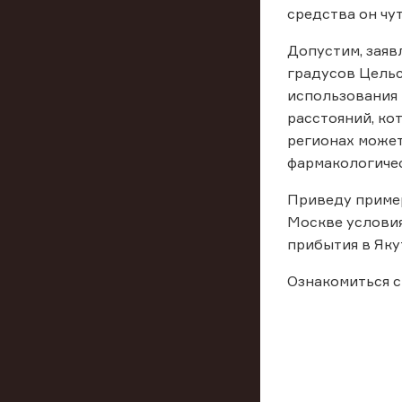
средства он чут
Допустим, заяв
градусов Цельс
использования 
расстояний, ко
регионах может
фармакологичес
Приведу пример
Москве условия
прибытия в Яку
Ознакомиться с