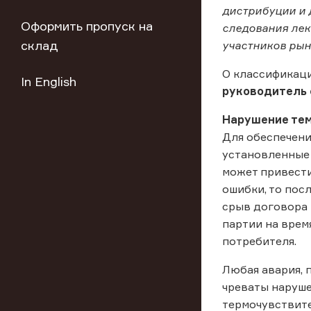
дистрибуции и 
Оформить пропуск на
следования лек
склад
участников рын
О классификаци
In English
руководитель 
Нарушение те
Для обеспечен
установленные
может привести
ошибки, то пос
срыв договора 
партии на врем
потребителя.
Любая авария, 
чреваты наруше
термочувствите