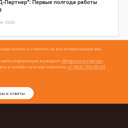
-Партнер": Первые полгода работы
Н
я, 2026
рады помочь и ответить на все интересующие вас
 найти информацию в разделе
«Вопросы и ответы»
,
рос в онлайн-чате или позвонить
+7 (812) 703-00-03
сы и ответы