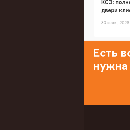
КСЭ: полн
двери кли
30 июля, 2026
Есть 
нужна