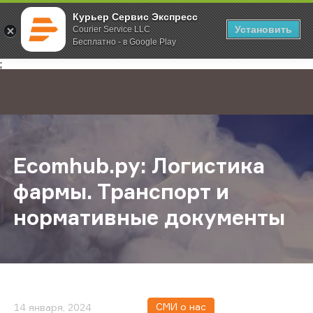
Курьер Сервис Экспресс
Установить
Courier Service LLC
Бесплатно - в Google Play
Главная
О компании
Новости
Ecomhub.ру: Логистика фармы. Тр
;
Ecomhub.ру: Логистика
фармы. Транспорт и
нормативные документы
СМИ о нас
14 января, 2024