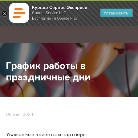
Курьер Сервис Экспресс
Установить
Courier Service LLC
Бесплатно - в Google Play
Главная
О компании
Новости
График работы в праздничные дни
;
График работы в
праздничные дни
08 мая, 2024
Уважаемые клиенты и партнёры,