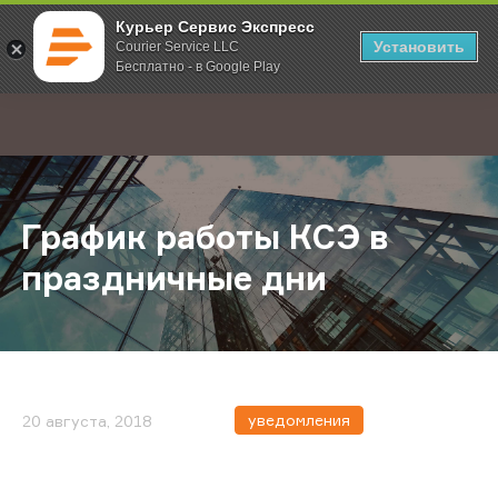
Курьер Сервис Экспресс
Установить
Courier Service LLC
Бесплатно - в Google Play
Главная
О компании
Новости
График работы КСЭ в праздничны
;
График работы КСЭ в
праздничные дни
уведомления
20 августа, 2018