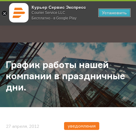
Курьер Сервис Экспресс
Установить
Courier Service LLC
Бесплатно - в Google Play
Главная
О компании
Новости
График работы нашей компании в 
;
График работы нашей
компании в праздничные
дни.
уведомления
27 апреля, 2012