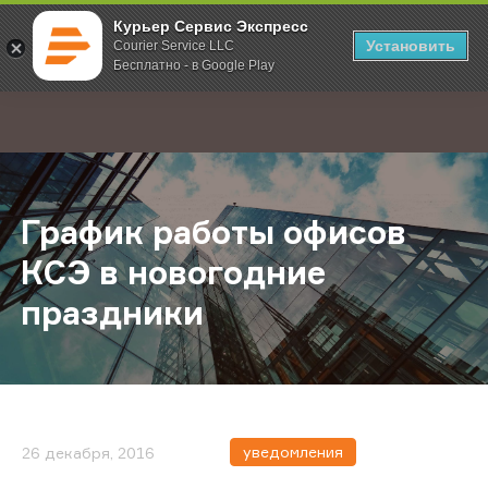
Курьер Сервис Экспресс
Установить
Courier Service LLC
Бесплатно - в Google Play
Главная
О компании
Новости
График работы офисов КСЭ в нов
;
График работы офисов
КСЭ в новогодние
праздники
уведомления
26 декабря, 2016