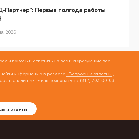
-Партнер": Первые полгода работы
Н
я, 2026
рады помочь и ответить на все интересующие вас
 найти информацию в разделе
«Вопросы и ответы»
,
рос в онлайн-чате или позвонить
+7 (812) 703-00-03
сы и ответы