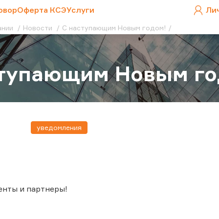
овор
Оферта КСЭ
Услуги
Ли
ании
Новости
С наступающим Новым годом!
ступающим Новым го
уведомления
енты и партнеры!