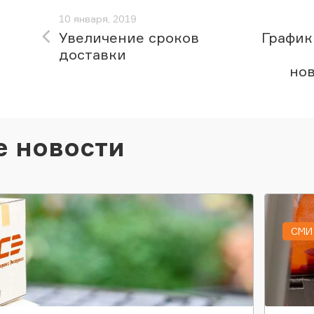
10 января, 2019
Увеличение сроков
График
доставки
но
е новости
СМИ 