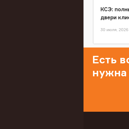
КСЭ: полн
двери кли
30 июля, 2026
Есть 
нужна