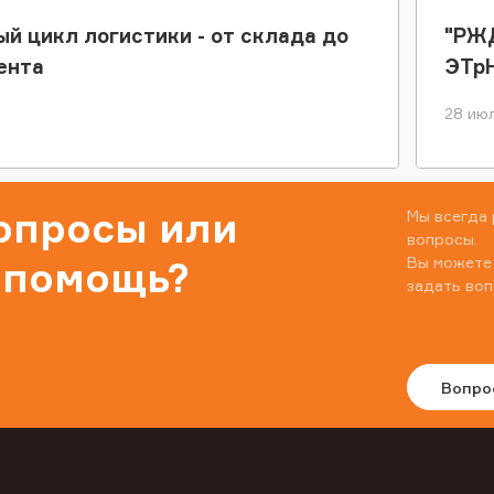
ый цикл логистики - от склада до
"РЖД
ента
ЭТр
28 июл
вопросы или
Мы всегда 
вопросы.
Вы можете
 помощь?
задать воп
Вопро