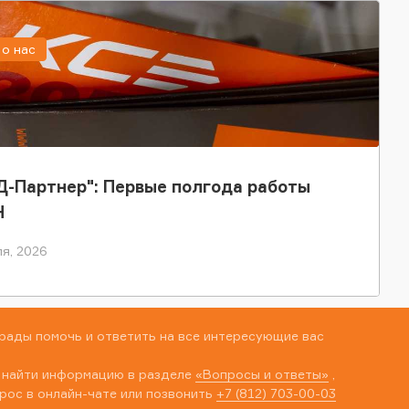
о нас
-Партнер": Первые полгода работы
Н
я, 2026
рады помочь и ответить на все интересующие вас
 найти информацию в разделе
«Вопросы и ответы»
,
рос в онлайн-чате или позвонить
+7 (812) 703-00-03