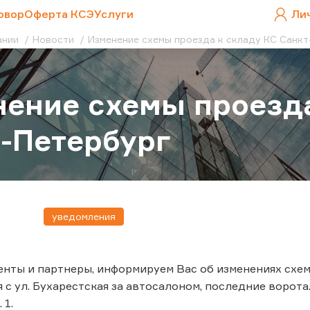
овор
Оферта КСЭ
Услуги
Ли
ании
Новости
Изменение схемы проезда к складу КС Санк
ение схемы проезда
-Петербург
уведомления
4
нты и партнеры, информируем Вас об изменениях схемы
 с ул. Бухарестская за автосалоном, последние ворота.
 1.