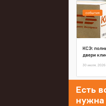
события
КСЭ: полн
двери кли
30 июля, 2026
Есть 
нужна