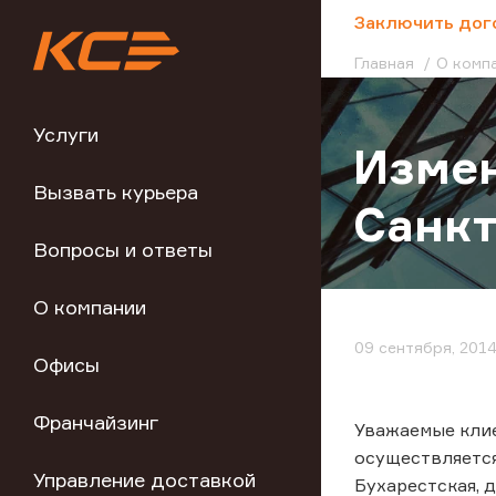
;
Заключить дог
Главная
О комп
Услуги
Измен
Вызвать курьера
Санкт
Вопросы и ответы
О компании
09 сентября, 201
Офисы
Франчайзинг
Уважаемые клие
осуществляется
Управление доставкой
Бухарестская, д.