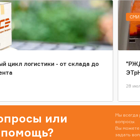
СМИ 
ый цикл логистики - от склада до
"РЖД
ента
ЭТр
28 июл
вопросы или
Мы всегда 
вопросы.
Вы можете
 помощь?
задать воп