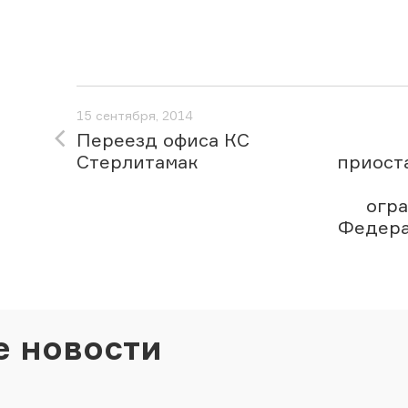
15 сентября, 2014
Переезд офиса КС
Стерлитамак
приост
огра
Федера
е новости