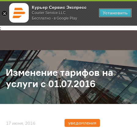
Курьер Сервис Экспресс
Установить
Courier Service LLC
Бесплатно - в Google Play
Главная
О компании
Новости
Изменение тарифов на услуги c 01
;
Изменение тарифов на
услуги c 01.07.2016
уведомления
17 июня, 2016