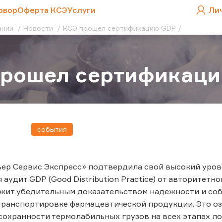
овор
Оферта КСЭ
Услуги
Ли
ании
Новости
КСЭ прошел сертификацию GDP
прошел сертификац
события
ьер Сервис Экспресс» подтвердила свой высокий уро
 аудит GDP (Good Distribution Practice) от авторитетн
ужит убедительным доказательством надежности и со
транспортировке фармацевтической продукции. Это озн
сохранности термолабильных грузов на всех этапах ло