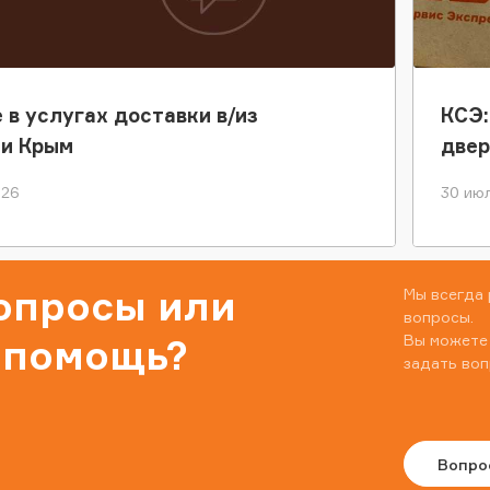
 в услугах доставки в/из
КСЭ:
ки Крым
двер
026
30 июл
вопросы или
Мы всегда 
вопросы.
Вы можете
 помощь?
задать воп
Вопро