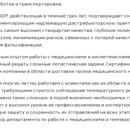
ботки и транспортировки.
DP, действующая в течение трех лет, подтверждает с
ламентирующим надлежащую дистрибьюторскую практи
 самым высоким стандартам качества, глубокое пони
узов, минимизации рисков, связанных с потерей качест
я фальсификации.
ым опытом работы с медицинскими и косметическими 
бный решать сложные логистические задачи. Сертифик
 компании в области доставки грузов медицинского 
 многих лет мы работаем с клиентами как из области з
, требующими строгого соблюдения температурного р
авки таких сложных, а порой жизненно необходимых г
т о высоком уровне ее профессионализма и экспертизы
ую защиту и сохранность их отправлений на всех этап
ор департамента по работе с медицинскими и темпера