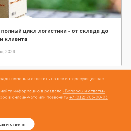
 полный цикл логистики - от склада до
и клиента
я, 2026
рады помочь и ответить на все интересующие вас
 найти информацию в разделе
«Вопросы и ответы»
,
рос в онлайн-чате или позвонить
+7 (812) 703-00-03
сы и ответы