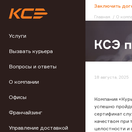
;
Заключить дог
Главная
О комп
Услуги
КСЭ 
Вызвать курьера
Вопросы и ответы
18 августа, 2025
О компании
Офисы
Компания «Кур
успешно пройдя
Франчайзинг
сертификат сл
качеством при 
Управление доставкой
целостности и 