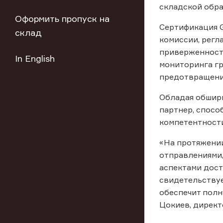
складской обра
Оформить пропуск на
Сертификация G
склад
комиссии, рег
приверженность
In English
мониторинга гр
предотвращени
Обладая обширн
партнер, спосо
компетентности
«На протяжении
отправлениями
аспектами дост
свидетельствуе
обеспечит полн
Цокиев, директ