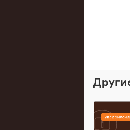
Други
уведомлени