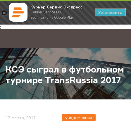
Курьер Сервис Экспресс
Установить
Courier Service LLC
Бесплатно - в Google Play
Главная
О компании
Новости
КСЭ сыграл в футбольном турнире
;
КСЭ сыграл в футбольном
турнире TransRussia 2017
уведомления
13 марта, 2017