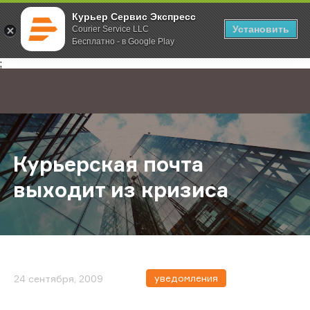
Курьер Сервис Экспресс
Установить
Courier Service LLC
Бесплатно - в Google Play
Главная
О компании
Новости
Курьерская почта выходит из кри
;
Курьерская почта
выходит из кризиса
уведомления
24 сентября, 2009