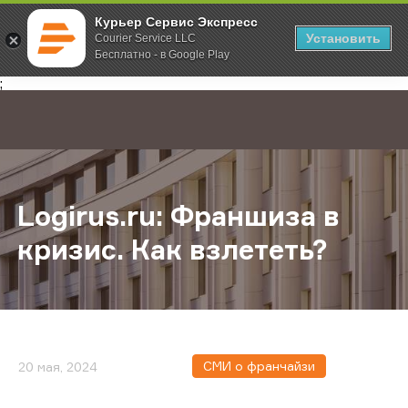
Курьер Сервис Экспресс
Установить
Courier Service LLC
Бесплатно - в Google Play
Главная
О компании
Новости
Logirus.ru: Франшиза в кризис. Ка
;
Logirus.ru: Франшиза в
кризис. Как взлететь?
СМИ о франчайзи
20 мая, 2024