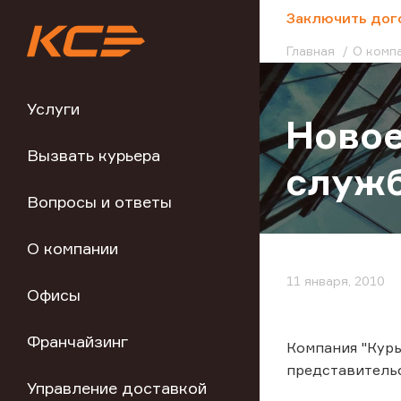
;
Заключить дог
Главная
О комп
Услуги
Новое
Вызвать курьера
служб
Вопросы и ответы
О компании
11 января, 2010
Офисы
Франчайзинг
Компания "Курь
представительс
Управление доставкой