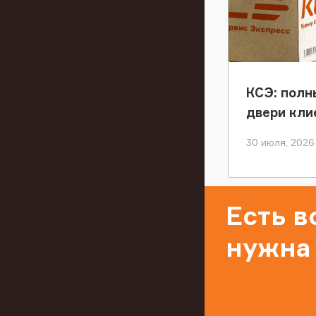
КСЭ: полн
двери кли
30 июля, 2026
Есть 
нужна