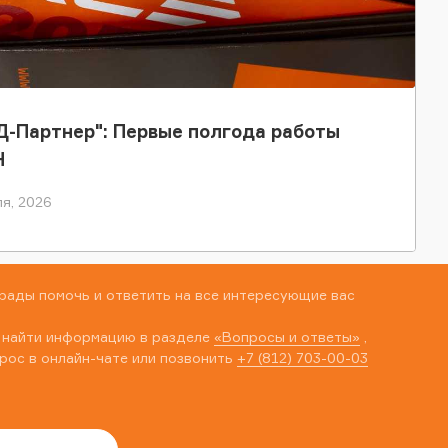
-Партнер": Первые полгода работы
Н
я, 2026
рады помочь и ответить на все интересующие вас
 найти информацию в разделе
«Вопросы и ответы»
,
рос в онлайн-чате или позвонить
+7 (812) 703-00-03