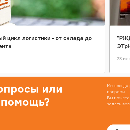
ый цикл логистики - от склада до
"РЖД
ента
ЭТр
28 июл
вопросы или
Мы всегда 
вопросы.
Вы можете
 помощь?
задать воп