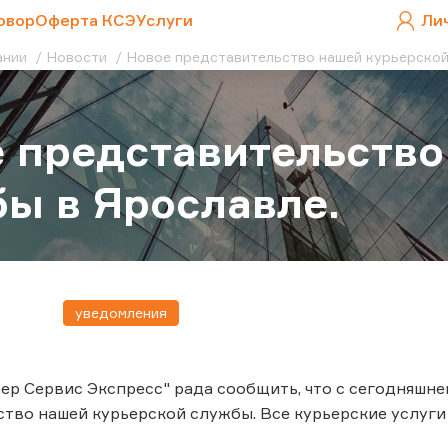
овор
Оферта КСЭ
Услуги
Ли
ании
Новости
Новое представительство нашей курьерской
 представительство
ы в Ярославле.
уведомления
ер Сервис Экспресс" рада сообщить, что с сегодняшне
тво нашей курьерской службы. Все курьерские услуги