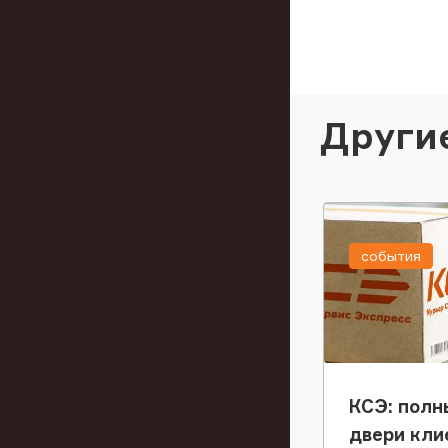
Други
события
КСЭ: полн
двери кли