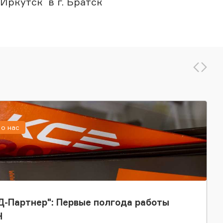
Иркутск` в г. Братск
о нас
-Партнер": Первые полгода работы
Н