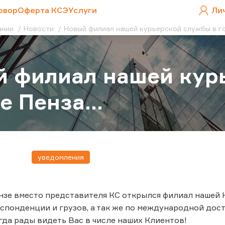
овор
Оферта КСЭ
Услуги
Ли
ании
Новости
Новый филиал нашей курьерской службы в го
 филиал нашей кур
е Пенза...
уведомления
ензе вместо представителя КС открылся филиал нашей 
спонденции и грузов, а так же по международной дос
гда рады видеть Вас в числе наших Клиентов!