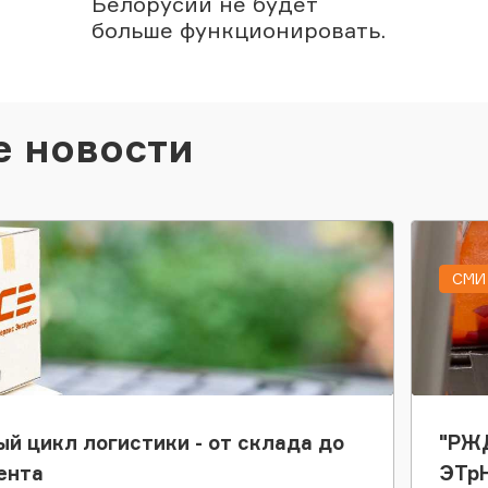
Белорусии не будет
больше функционировать.
е новости
СМИ 
ый цикл логистики - от склада до
"РЖД
ента
ЭТр