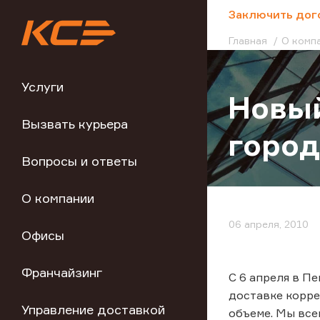
;
Заключить дог
Главная
О комп
Услуги
Новый
Вызвать курьера
город
Вопросы и ответы
О компании
06 апреля, 2010
Офисы
Франчайзинг
С 6 апреля в П
доставке корре
Управление доставкой
объеме. Мы все