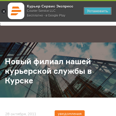
Курьер Сервис Экспресс
Установить
Courier Service LLC
Бесплатно - в Google Play
Главная
О компании
Новости
Новый филиал нашей курьерской 
;
Новый филиал нашей
курьерской службы в
Курске
уведомления
28 октября, 2011