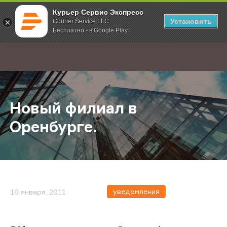
Курьер Сервис Экспресс
Установить
Courier Service LLC
Бесплатно - в Google Play
Главная
О компании
Новости
Новый филиал в Оренбурге.
;
Новый филиал в
Оренбурге.
уведомления
10 января, 2011