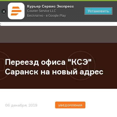
Курьер Сервис Экспресс
Установить
Courier Service LLC
Бесплатно - в Google Play
Главная
О компании
Новости
Переезд офиса "КСЭ" Саранск на 
;
Переезд офиса "КСЭ"
Саранск на новый адрес
уведомления
06 декабря, 2019