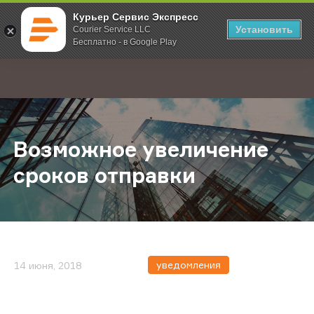
Курьер Сервис Экспресс
Установить
Courier Service LLC
Бесплатно - в Google Play
Главная
О компании
Новости
Возможное увеличение сроков о
;
Возможное увеличение
сроков отправки
уведомления
14 июня, 2018