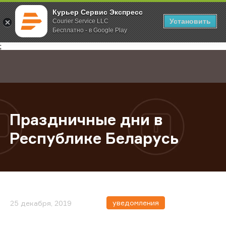
Курьер Сервис Экспресс
Установить
Courier Service LLC
Бесплатно - в Google Play
Главная
О компании
Новости
Праздничные дни в Республике Б
;
Праздничные дни в
Республике Беларусь
уведомления
25 декабря, 2019