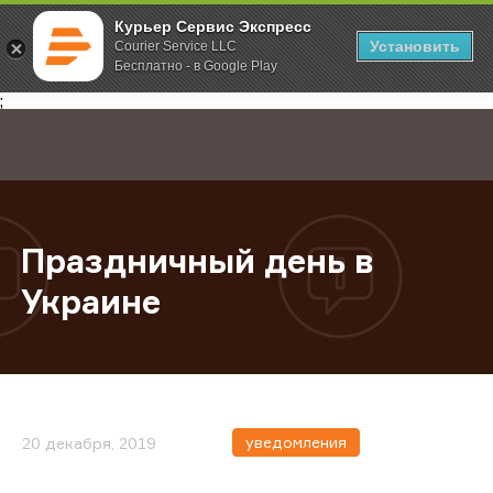
Курьер Сервис Экспресс
Установить
Courier Service LLC
Бесплатно - в Google Play
Главная
О компании
Новости
Праздничный день в Украине
;
Праздничный день в
Украине
уведомления
20 декабря, 2019