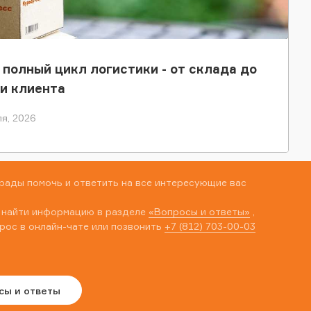
 полный цикл логистики - от склада до
и клиента
я, 2026
рады помочь и ответить на все интересующие вас
 найти информацию в разделе
«Вопросы и ответы»
,
рос в онлайн-чате или позвонить
+7 (812) 703-00-03
сы и ответы