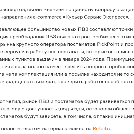
 экспертов, своим мнением по данному вопросу с изд
направления e-commerce «Курьер Сервис Экспресс».
одавляющее большинство новых ПВЗ составляют точки Wi
ция преобладания ПВЗ связана с ростом бизнеса этих 
 рынка крупного оператора постаматов PickPoint и по
е вернули в работу все постаматы, которые остались 
нных пунктов выдачи» в январе 2024 года. Преимущес
ения заказа можно на месте решить вопрос с проблемн
ла не та комплектация или в посылке находится не то
товара, сделать возврат, проверить работоспособнос
отметил, рынок ПВЗ и постаматов будет развиваться 
а шаговую доступность (подъезды, остановки обществе
стаматов будут зависеть, в том числе, от таких инициа
 полным текстом материала можно на
Retail.ru