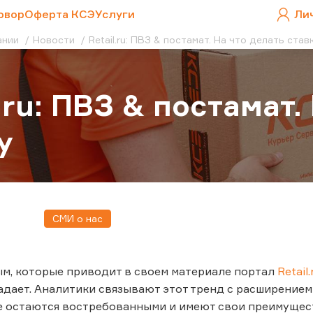
овор
Оферта КСЭ
Услуги
Ли
ании
Новости
Retail.ru: ПВЗ & постамат. На что делать ста
l.ru: ПВЗ & постамат.
у
СМИ о нас
м, которые приводит в своем материале портал
Retail.
адает. Аналитики связывают этот тренд с расширение
е остаются востребованными и имеют свои преимущес