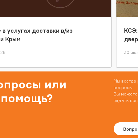
 в услугах доставки в/из
КСЭ:
ки Крым
двер
026
30 июл
вопросы или
Мы всегда 
вопросы.
Вы можете
 помощь?
задать воп
Вопро