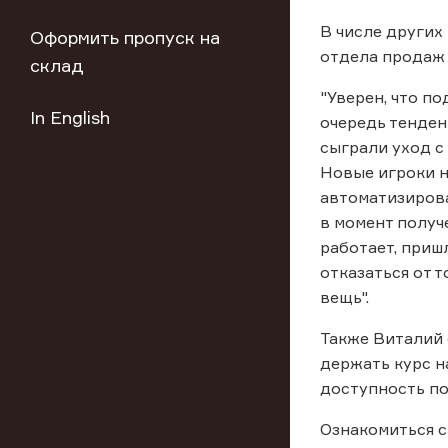
В числе других
Оформить пропуск на
отдела продаж 
склад
"Уверен, что п
In English
очередь тенден
сыграли уход с
Новые игроки н
автоматизирова
в момент получ
работает, приш
отказаться от 
вещь".
Также Виталий 
держать курс н
доступность по
Ознакомиться с