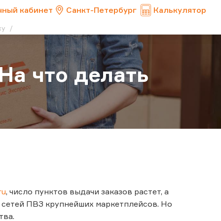
чный кабинет
Санкт-Петербург
Калькулятор
вку
 На что делать
ru
, число пунктов выдачи заказов растет, а
м сетей ПВЗ крупнейших маркетплейсов. Но
тва.