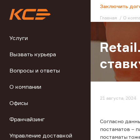
;
Заключить дог
Главная
О комп
Услуги
Retai
Вызвать курьера
ставк
Вопросы и ответы
О компании
21 августа, 2024
Офисы
Франчайзинг
Согласно данны
постаматов – п
Управление доставкой
постаматы тож