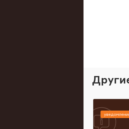
Други
уведомлени