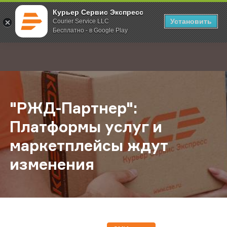
Курьер Сервис Экспресс
Установить
Courier Service LLC
Бесплатно - в Google Play
Главная
О компании
Новости
"РЖД-Партнер": Платформы услуг 
;
"РЖД-Партнер":
Платформы услуг и
маркетплейсы ждут
изменения