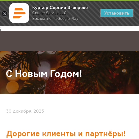
Курьер Сервис Экспресс
Установить
Courier Service LLC
Бесплатно - в Google Play
Главная
О компании
Новости
С Новым Годом!
;
С Новым Годом!
30 декабря, 2025
Дорогие клиенты и партнёры!